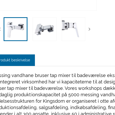
rodukt beskrivelse
sing vandhane bruser tap mixer til badeværelse ekspo
integreret virksomhed har vi kapaciteterne til at de
ser tap mixer til badeværelse. Vores workshops dæk
daglig produktionskapacitet på 5000 messing vandha
elsesstrukturen for Kingsdom er organiseret i otte af
duktionsafdeling, salgsafdeling, indkøbsafdeling, fina
ender i alt 300 ansatte, inklusive 50 i administrative 