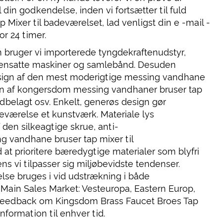
din godkendelse, inden vi fortsætter til fuld
Mixer til badeværelset, lad venligst din e -mail -
r 24 timer.
 bruger vi importerede tyngdekraftenudstyr,
mmensatte maskiner og samlebånd. Desuden
esign af den mest moderigtige messing vandhane
en af ​​kongersdom messing vandhaner bruser tap
dbelagt osv. Enkelt, generøs design gør
værelse et kunstværk. Materiale lys
 den silkeagtige skrue, anti-
g vandhane bruser tap mixer til
t prioritere bæredygtige materialer som blyfri
s vi tilpasser sig miljøbevidste tendenser.
lse bruges i vid udstrækning i både
Main Sales Market: Vesteuropa, Eastern Europ,
 feedback om Kingsdom Brass Faucet Broes Tap
nformation til enhver tid.