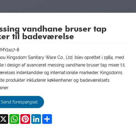
ssing vandhane bruser tap
er til badeværelse
:MY2417-8
u Kingsdom Sanitary Ware Co., Ltd. blev oprettet i 1984, med
le i design af avanceret messing vandhane bruser tap mixer til
relses indenlandske og internationale markeder. Kingsdoms
ste produkter inkluderer køkkenhaner og badeværelsets
ner.
Send forespørgsel
acebook
X
WhatsApp
Pinterest
LinkedIn
Share