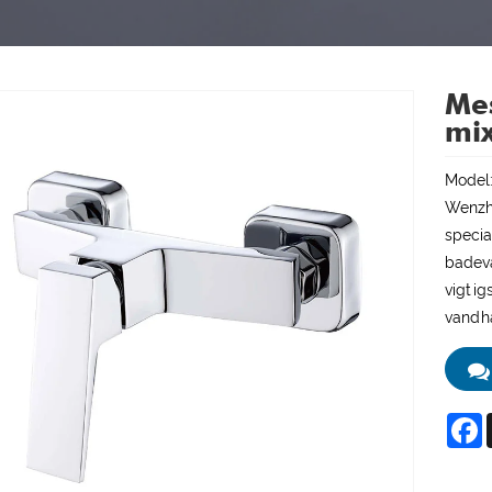
Me
mix
Model
Wenzho
specia
badevæ
vigtig
vandha
F