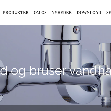
PRODUKTER
OM OS
NYHEDER
DOWNLOAD
S
d og bruser vandh