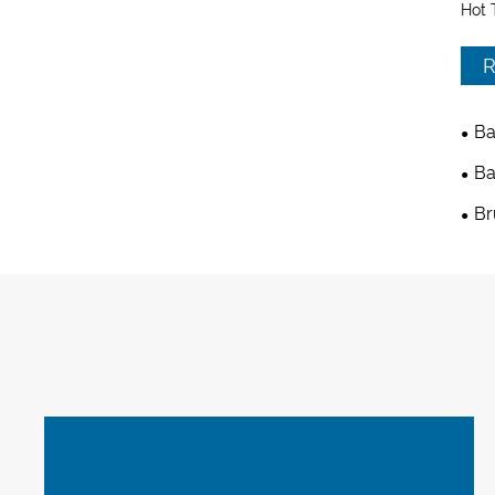
Hot 
R
Ba
Ba
Br