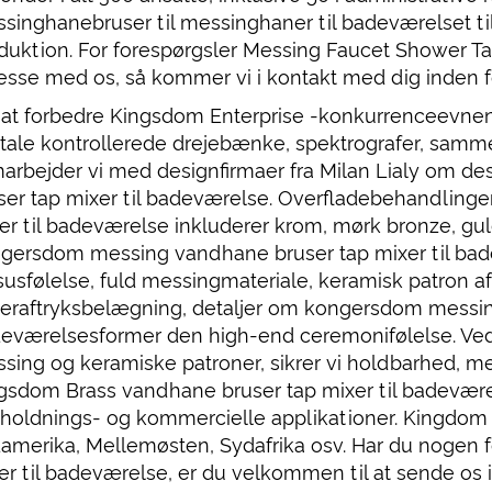
singhanebruser til messinghaner til badeværelset til 
duktion. For forespørgsler Messing Faucet Shower Tap 
esse med os, så kommer vi i kontakt med dig inden fo
 at forbedre Kingsdom Enterprise -konkurrenceevnen
itale kontrollerede drejebænke, spektrografer, sa
arbejder vi med designfirmaer fra Milan Lialy om d
ser tap mixer til badeværelse. Overfladebehandling
er til badeværelse inkluderer krom, mørk bronze, gul
gersdom messing vandhane bruser tap mixer til bade
susfølelse, fuld messingmateriale, keramisk patron af
geraftryksbelægning, detaljer om kongersdom messin
eværelsesformer den high-end ceremonifølelse. Ved a
sing og keramiske patroner, sikrer vi holdbarhed, men
gsdom Brass vandhane bruser tap mixer til badevære
holdnings- og kommercielle applikationer. Kingdom 
amerika, Mellemøsten, Sydafrika osv. Har du nogen
er til badeværelse, er du velkommen til at sende os i