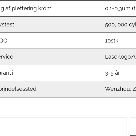
g af plettering krom
0,1-0,3um (t
vstest
500, 000 cy
OQ
10stk
rvice
Laserlogo
ranti
3-5 år
rindelsessted
Wenzhou, Zh