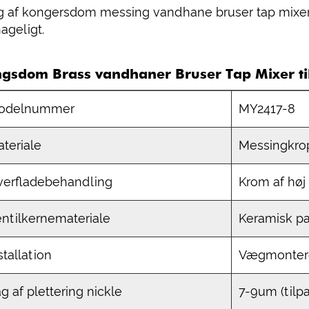
g af kongersdom messing vandhane bruser tap mixer 
ageligt.
ngsdom Brass vandhaner Bruser Tap Mixer til
odelnummer
MY2417-8
teriale
Messingkro
verfladebehandling
Krom af høj 
ntilkernemateriale
Keramisk pa
stallation
Vægmonter
g af plettering nickle
7-9um (tilpa