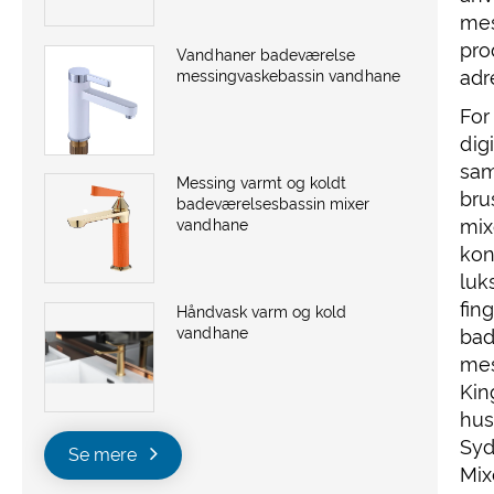
mes
pro
Vandhaner badeværelse
adr
messingvaskebassin vandhane
For
dig
sam
Messing varmt og koldt
bru
badeværelsesbassin mixer
mix
vandhane
kon
luk
fin
Håndvask varm og kold
vandhane
bad
mes
Kin
hus
Syd
Se mere
Mix