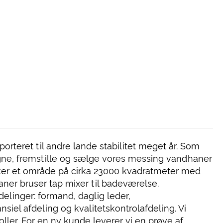
rteret til andre lande stabilitet meget år. Som
signe, fremstille og sælge vores messing vandhaner
ker et område på cirka 23000 kvadratmeter med
ner bruser tap mixer til badeværelse.
delinger: formand, daglig leder,
nsiel afdeling og kvalitetskontrolafdeling. Vi
roller. For en ny kunde leverer vi en prøve af