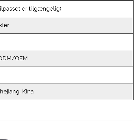
ilpasset er tilgængelig)
kler
/ODM/OEM
ejiang, Kina