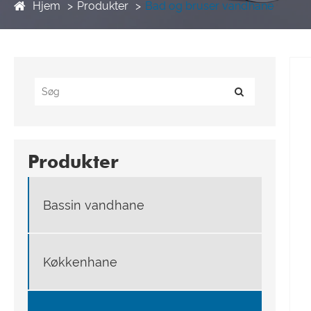
Hjem
Produkter
Bad og bruser vandhane
Produkter
Bassin vandhane
Køkkenhane