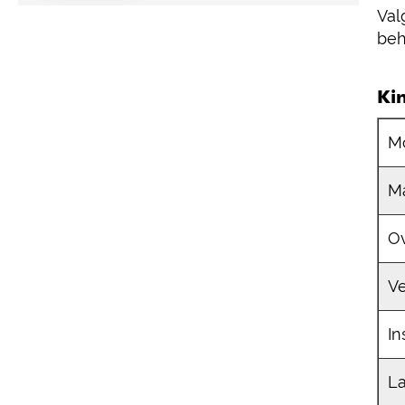
Val
beh
Ki
M
Ma
O
Ve
In
La