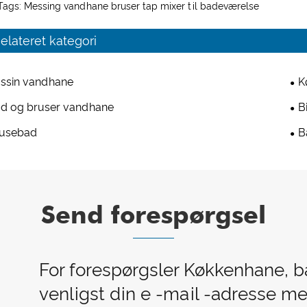
Tags: Messing vandhane bruser tap mixer til badeværelse
elateret kategori
ssin vandhane
K
d og bruser vandhane
B
usebad
B
Send forespørgsel
For forespørgsler Køkkenhane, b
venligst din e -mail -adresse m