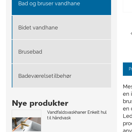
Bad og bruser vandhane
Bidet vandhane
Brusebad
P
Badeværelsetilbehør
Mes
en 
bru
Nye produkter
en 
Vandfaldsvaskhaner Enkelt hul
Led
til håndvask
pro
anv